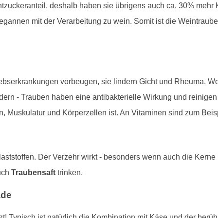
zuckeranteil, deshalb haben sie übrigens auch ca. 30% mehr K
annen mit der Verarbeitung zu wein. Somit ist die Weintraube 
rebserkrankungen vorbeugen, sie lindern Gicht und Rheuma. Weit
dern - Trauben haben eine antibakterielle Wirkung und reinige
n, Muskulatur und Körperzellen ist. An Vitaminen sind zum Beis
aststoffen. Der Verzehr wirkt - besonders wenn auch die Kerne
uch
Traubensaft
trinken.
ade
! Typisch ist natürlich die Kombination mit Käse und der berü