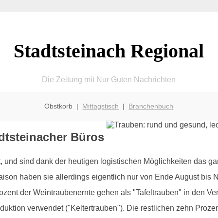
Stadtsteinach Regional
Die Zeitung mit Nur Guten Nachrichten
Obstkorb |
Mittagstisch
|
Branchenbuch
adtsteinacher Büros
nd sind dank der heutigen logistischen Möglichkeiten das ganz
Saison haben sie allerdings eigentlich nur von Ende August bi
ent der Weintraubenernte gehen als "Tafeltrauben" in den Ve
oduktion verwendet ("Keltertrauben"). Die restlichen zehn Proz