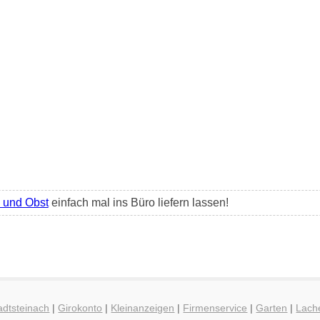
und Obst
einfach mal ins Büro liefern lassen!
adtsteinach
|
Girokonto
|
Kleinanzeigen
|
Firmenservice
|
Garten
|
Lach